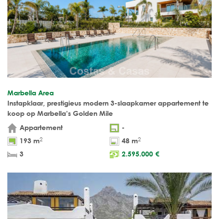
Marbella Area
Instapklaar, prestigieus modern 3-slaapkamer appartement te
koop op Marbella’s Golden Mile
Appartement
-
2
2
193 m
48 m
3
2.595.000
€