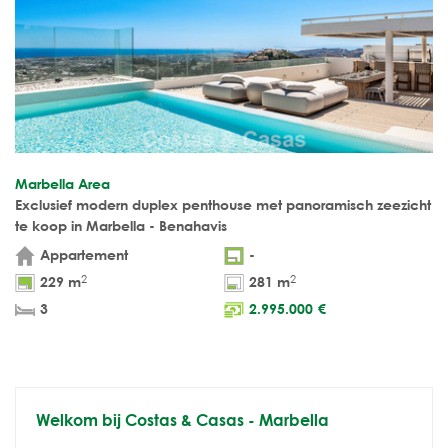
Marbella Area
Exclusief modern duplex penthouse met panoramisch zeezicht
te koop in Marbella - Benahavis
Appartement
-
2
2
229 m
281 m
3
2.995.000
€
Welkom bij Costas & Casas - Marbella