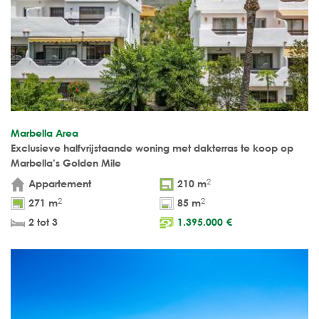
Marbella Area
Exclusieve halfvrijstaande woning met dakterras te koop op
Marbella’s Golden Mile
2
Appartement
210 m
2
2
271 m
85 m
2 tot 3
1.395.000
€