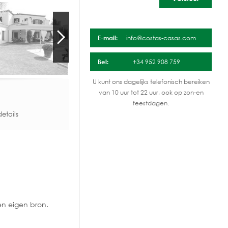
E-mail:
info@costas-casas.com
Bel:
+34 952 908 759
U kunt ons dagelijks telefonisch bereiken
van 10 uur tot 22 uur, ook op zon-en
feestdagen.
etails
n eigen bron.