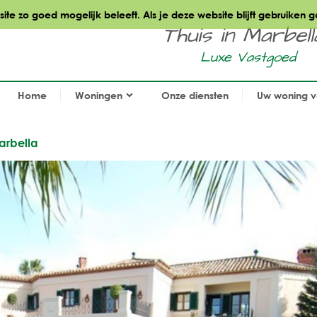
te zo goed mogelijk beleeft. Als je deze website blijft gebruiken g
Thuis in Marbella.
Luxe Vastgoed
Home
Woningen
Onze diensten
Uw woning 
Marbella