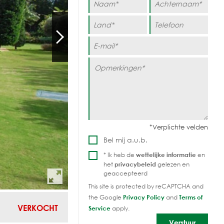
Bel mij a.u.b.
* Ik heb de
wettelijke informatie
en
het
privacybeleid
gelezen en
geaccepteerd
This site is protected by reCAPTCHA and
the Google
Privacy Policy
and
Terms of
VERKOCHT
Service
apply.