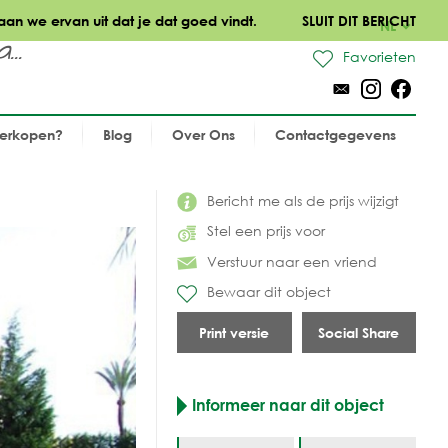
aan we ervan uit dat je dat goed vindt.
SLUIT DIT BERICHT
NL
..
Favorieten
verkopen?
Blog
Over Ons
Contactgegevens
Bericht me als de prijs wijzigt
Stel een prijs voor
Verstuur naar een vriend
Bewaar dit object
Print versie
Social Share
Informeer naar dit object