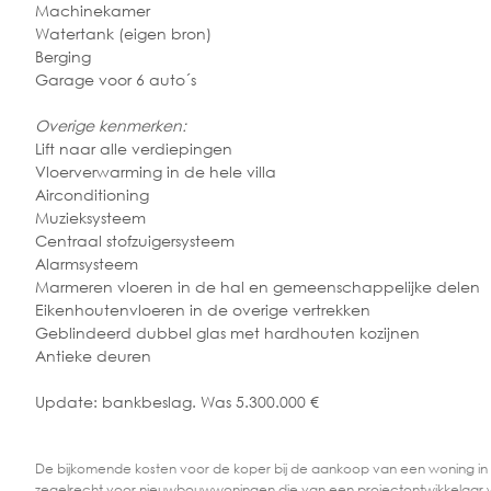
Machinekamer
Watertank (eigen bron)
Berging
Garage voor 6 auto´s
Overige kenmerken:
Lift naar alle verdiepingen
Vloerverwarming in de hele villa
Airconditioning
Muzieksysteem
Centraal stofzuigersysteem
Alarmsysteem
Marmeren vloeren in de hal en gemeenschappelijke delen
Eikenhoutenvloeren in de overige vertrekken
Geblindeerd dubbel glas met hardhouten kozijnen
Antieke deuren
Update: bankbeslag. Was 5.300.000 €
De bijkomende kosten voor de koper bij de aankoop van een woning in
zegelrecht voor nieuwbouwwoningen die van een projectontwikkelaar 