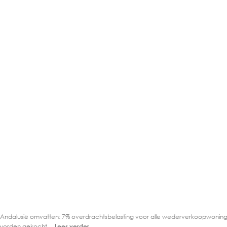
 Andalusië omvatten: 7% overdrachtsbelasting voor alle wederverkoopwoning
worden gekocht....
Lees verder