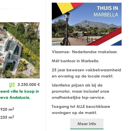
Vlaamse- Nederlandse makelaar.
Mét kantoor in Marbella.
25 jaar bewezen vakbekwaamheid
en ervaring op de locale markt.
3.250.000
€
Identieke prijzen als bij de
eerd villa te koop in
promotor, maar inclusief onze
ueva Andalucia,
onafhankelijke top-service.
Toegang tot ALLE beschikbare
2
920 m
woningen op de markt.
2
235 m
Meer Info