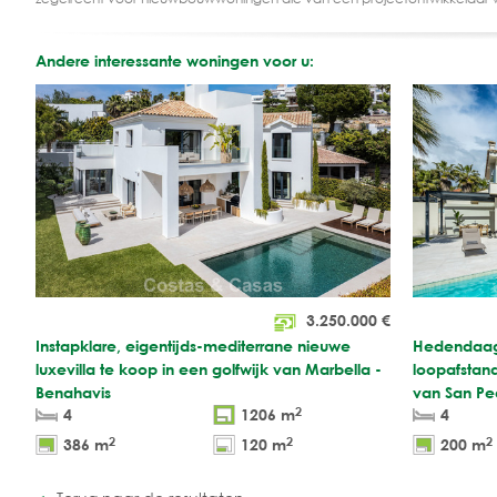
Andere interessante woningen voor u:
3.250.000
€
Instapklare, eigentijds-mediterrane nieuwe
Hedendaags
luxevilla te koop in een golfwijk van Marbella -
loopafstand
Benahavis
van San Pe
2
4
1206 m
4
2
2
2
386 m
120 m
200 m