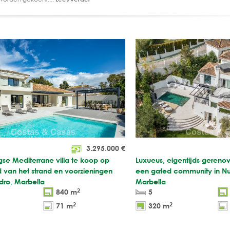
3.295.000
€
e Mediterrane villa te koop op
Luxueus, eigentijds gerenov
 van het strand en voorzieningen
een gated community in N
dro, Marbella
Marbella
2
840 m
5
2
2
71 m
320 m