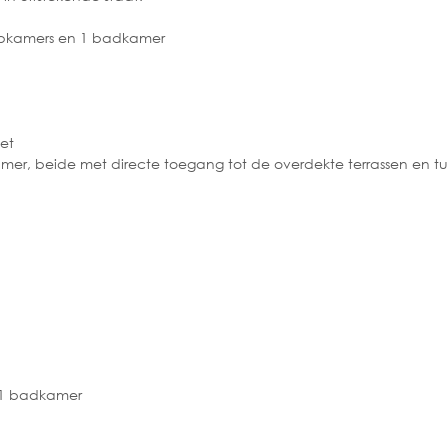
laapkamers en 1 badkamer
let
, beide met directe toegang tot de overdekte terrassen en tu
 1 badkamer