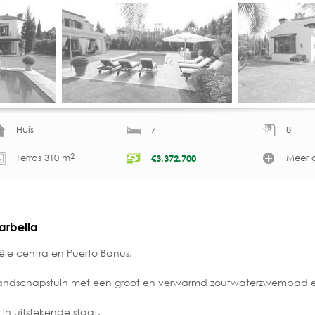
Huis
7
8
2
Terras 310 m
Meer d
€
3.372.700
Marbella
ële centra en Puerto Banus.
e landschapstuin met een groot en verwarmd zoutwaterzwembad e
 in uitstekende staat.