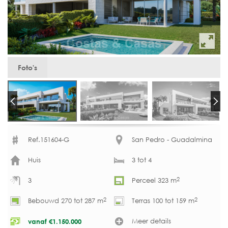
Foto's
Ref.151604-G
San Pedro - Guadalmina
Huis
3 tot 4
2
3
Perceel 323 m
2
2
Bebouwd 270 tot 287 m
Terras 100 tot 159 m
Meer details
vanaf
€
1.150.000