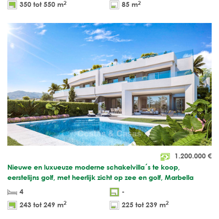
2
2
350 tot 550 m
85 m
1.200.000
€
Nieuwe en luxueuze moderne schakelvilla´s te koop,
eerstelijns golf, met heerlijk zicht op zee en golf, Marbella
4
-
2
2
243 tot 249 m
225 tot 239 m