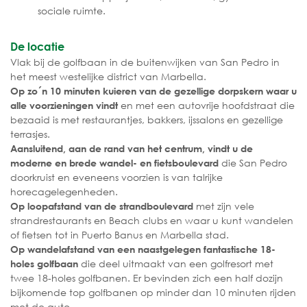
sociale ruimte.
De locatie
Vlak bij de golfbaan in de buitenwijken van San Pedro in
het meest westelijke district van Marbella.
Op zo´n 10 minuten kuieren van de gezellige dorpskern waar u
en met een autovrije hoofdstraat die
alle voorzieningen vindt
bezaaid is met restaurantjes, bakkers, ijssalons en gezellige
terrasjes.
Aansluitend, aan de rand van het centrum, vindt u de
die San Pedro
moderne en brede wandel- en fietsboulevard
doorkruist en eveneens voorzien is van talrijke
horecagelegenheden.
met zijn vele
Op loopafstand van de strandboulevard
strandrestaurants en Beach clubs en waar u kunt wandelen
of fietsen tot in Puerto Banus en Marbella stad.
Op wandelafstand van een naastgelegen fantastische 18-
die deel uitmaakt van een golfresort met
holes golfbaan
twee 18-holes golfbanen. Er bevinden zich een half dozijn
bijkomende top golfbanen op minder dan 10 minuten rijden
met de auto.