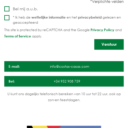
Bel mij a.u.b.
* Ik heb de
wettelijke informatie
en het
privacybeleid
gelezen en
geaccepteerd
This site is protected by reCAPTCHA and the Google
Privacy Policy
and
Terms of Service
apply.
E-mail:
info@costas-casas.com
Bel:
+34 952 908 759
U kunt ons dagelijks telefonisch bereiken van 10 uur tot 22 uur, ook op
zon-en feestdagen.