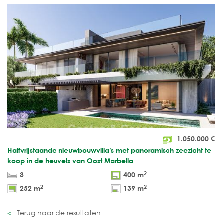
1.050.000
€
Halfvrijstaande nieuwbouwvilla’s met panoramisch zeezicht te
koop in de heuvels van Oost Marbella
2
3
400 m
2
2
252 m
139 m
Terug naar de resultaten