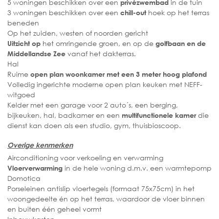
5 woningen beschikken over een
in de tuin
privézwembad
3 woningen beschikken over een
hoek op het terras
chill-out
beneden
Op het zuiden, westen of noorden gericht
het omringende groen, en op de
Uitzicht op
golfbaan en de
vanaf het dakterras.
Middellandse Zee
Hal
Ruime
open plan woonkamer met een 3 meter hoog plafond
Volledig ingerichte moderne open plan keuken met NEFF-
witgoed
Kelder met een garage voor 2 auto´s, een berging,
bijkeuken, hal, badkamer en een
die
multifunctionele kamer
dienst kan doen als een studio, gym, thuisbioscoop.
Overige kenmerken
Airconditioning voor verkoeling en verwarming
in de hele woning d.m.v. een warmtepomp
Vloerverwarming
Domotica
Porseleinen antislip vloertegels (formaat 75x75cm) in het
woongedeelte én op het terras, waardoor de vloer binnen
en buiten één geheel vormt