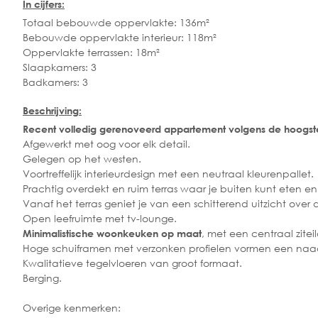
In cijfers:
Totaal bebouwde oppervlakte: 136m²
Bebouwde oppervlakte interieur: 118m²
Oppervlakte terrassen: 18m²
Slaapkamers: 3
Badkamers: 3
Beschrijving:
Recent volledig gerenoveerd appartement volgens de hoogste
Afgewerkt met oog voor elk detail.
Gelegen op het westen.
Voortreffelijk interieurdesign met een neutraal kleurenpallet.
Prachtig overdekt en ruim terras waar je buiten kunt eten en
Vanaf het terras geniet je van een schitterend uitzicht over
Open leefruimte met tv-lounge.
, met een centraal zitei
Minimalistische woonkeuken op maat
Hoge schuiframen met verzonken profielen vormen een naadlo
Kwalitatieve tegelvloeren van groot formaat.
Berging.
Overige kenmerken: