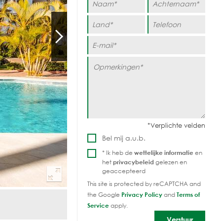
Bel mij a.u.b.
* Ik heb de
wettelijke informatie
en
het
privacybeleid
gelezen en
geaccepteerd
This site is protected by reCAPTCHA and
the Google
Privacy Policy
and
Terms of
Service
apply.