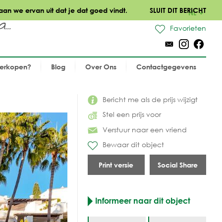
aan we ervan uit dat je dat goed vindt.
SLUIT DIT BERICHT
NL
..
Favorieten
verkopen?
Blog
Over Ons
Contactgegevens
Bericht me als de prijs wijzigt
Stel een prijs voor
Verstuur naar een vriend
Bewaar dit object
Print versie
Social Share
Informeer naar dit object