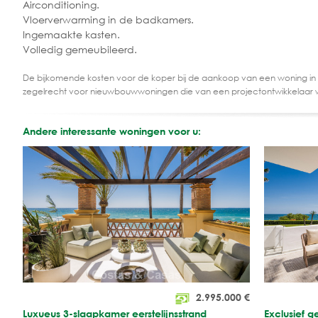
Airconditioning.
Vloerverwarming in de badkamers.
Ingemaakte kasten.
Volledig gemeubileerd.
De bijkomende kosten voor de koper bij de aankoop van een woning in
zegelrecht voor nieuwbouwwoningen die van een projectontwikkelaar 
Andere interessante woningen voor u:
2.995.000
€
Luxueus 3-slaapkamer eerstelijnsstrand
Exclusief g