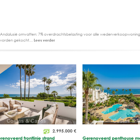
 Andalusië omvatten: 7% overdrachtsbelasting voor alle wederverkoopwoning
worden gekocht....
Lees verder
2.995.000
€
erenoveerd frontlinie strand
Gerenoveerd penthouse met