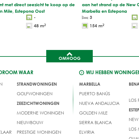
t met direct zeezicht te koop op de
aan het strand op de New G
 Mile, Estepona Oost
Marbella en Estepona
-
3
2
2
48 m
154 m
OMHOOG
 DROOM WAAR
WIJ HEBBEN WONINGE
N
STRANDWONINGEN
MARBELLA
BEN
GOLFWONINGEN
PUERTO BANÚS
LOS
NUEVA ANDALUCIA
ZEEZICHTWONINGEN
EST
MODERNE WONINGEN
GOLDEN MILE
NEW
NIEUWBOUW
SIERRA BLANCA
LOS
LAAR
PRESTIGE WONINGEN
ELVIRIA
GUA