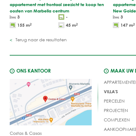
appartement met frontaal zeezicht te koop ten
appartemen
oosten van Marbella centrum
New Golden
3
-
3
2
2
2
155 m
45 m
147 m
Terug naar de resultaten
ONS KANTOOR
MAAK UW
APPARTEMENTE
VILLA'S
PERCELEN
PROJECTEN
COMPLEXEN
AANKOOPMAKE
Costas & Casas