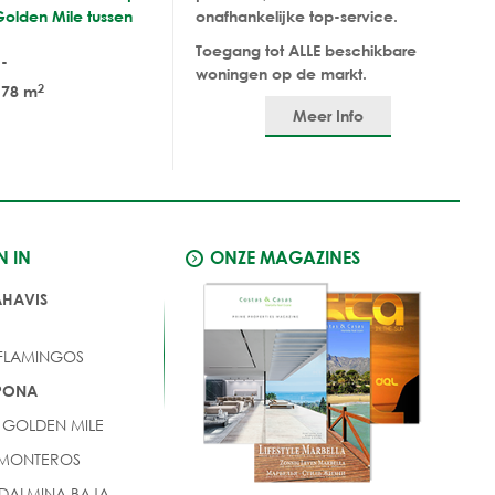
olden Mile tussen
onafhankelijke top-service.
Toegang tot ALLE beschikbare
-
woningen op de markt.
2
78 m
Meer Info
N IN
ONZE MAGAZINES
AHAVIS
 FLAMINGOS
EPONA
 GOLDEN MILE
 MONTEROS
DALMINA BAJA