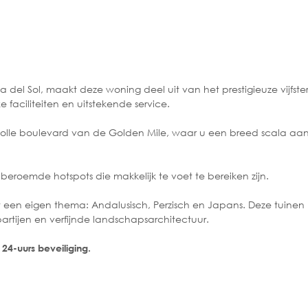
 del Sol, maakt deze woning deel uit van het prestigieuze vijfste
 faciliteiten en uitstekende service.
jlvolle boulevard van de Golden Mile, waar u een breed scala aa
 beroemde hotspots die makkelijk te voet te bereiken zijn.
t een eigen thema: Andalusisch, Perzisch en Japans. Deze tuinen
artijen en verfijnde landschapsarchitectuur.
24-uurs beveiliging.