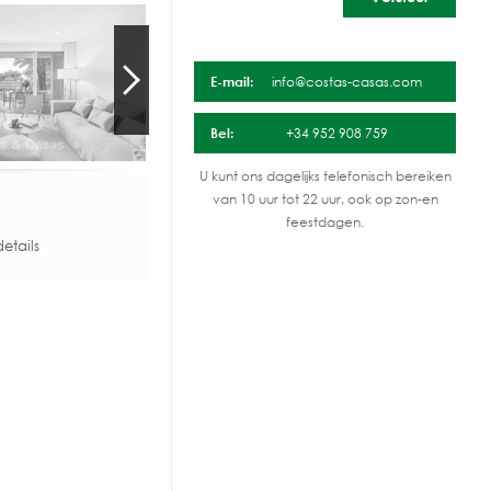
E-mail:
info@costas-casas.com
Bel:
+34 952 908 759
U kunt ons dagelijks telefonisch bereiken
van 10 uur tot 22 uur, ook op zon-en
feestdagen.
etails