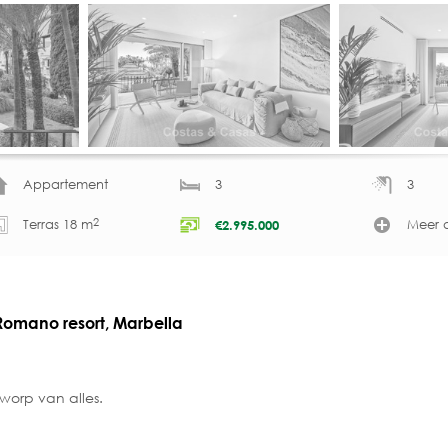
Appartement
3
3
2
Terras 18 m
Meer d
€
2.995.000
omano resort, Marbella
worp van alles.