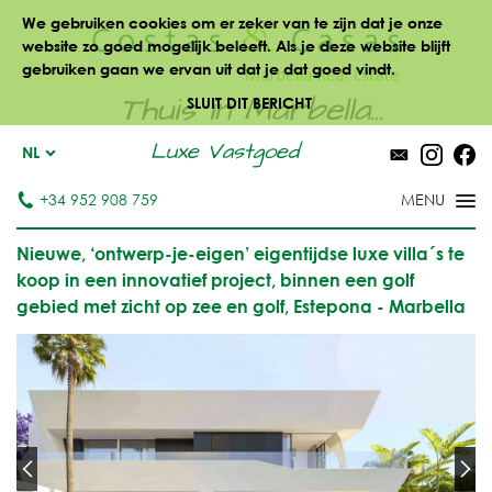
We gebruiken cookies om er zeker van te zijn dat je onze
website zo goed mogelijk beleeft. Als je deze website blijft
gebruiken gaan we ervan uit dat je dat goed vindt.
Thuis in Marbella...
SLUIT DIT BERICHT
Luxe Vastgoed
NL
+34 952 908 759
Nieuwe, ‘ontwerp-je-eigen’ eigentijdse luxe villa´s te
koop in een innovatief project, binnen een golf
gebied met zicht op zee en golf, Estepona - Marbella