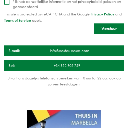
* Ik heb de
wettelijke informatie
en het
privacybeleid
gelezen en
geaccepteerd
This site is protected by reCAPTCHA and the Google
Privacy Policy
and
Terms of Service
apply.
E-mail:
info@costas-casas.com
Bel:
+34 952 908 759
U kunt ons dagelijks telefonisch bereiken van 10 uur tot 22 uur, ook op
zon-en feestdagen.