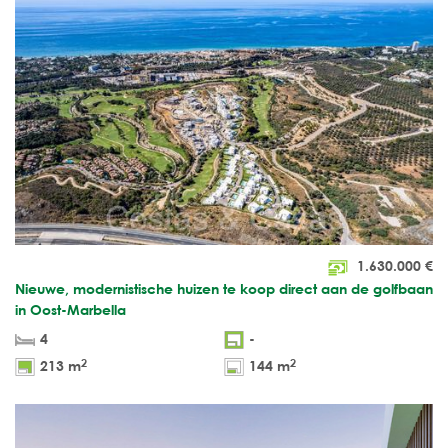
1.630.000
€
Nieuwe, modernistische huizen te koop direct aan de golfbaan
in Oost-Marbella
4
-
2
2
213 m
144 m