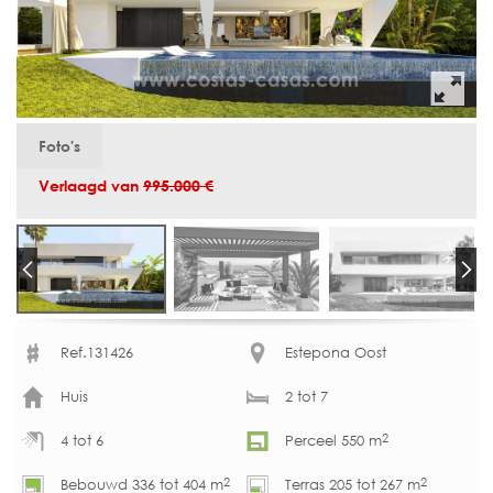
Foto's
Verlaagd van
995.000 €
Ref.131426
Estepona Oost
Huis
2 tot 7
2
4 tot 6
Perceel 550 m
2
2
Bebouwd 336 tot 404 m
Terras 205 tot 267 m