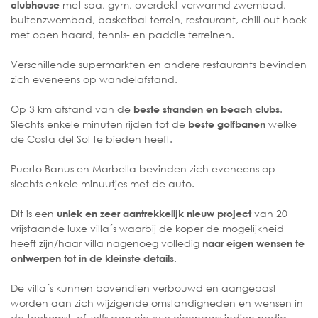
met spa, gym, overdekt verwarmd zwembad,
clubhouse
buitenzwembad, basketbal terrein, restaurant, chill out hoek
met open haard, tennis- en paddle terreinen.
Verschillende supermarkten en andere restaurants bevinden
zich eveneens op wandelafstand.
Op 3 km afstand van de
.
beste stranden en beach clubs
Slechts enkele minuten rijden tot de
welke
beste golfbanen
de Costa del Sol te bieden heeft.
Puerto Banus en Marbella bevinden zich eveneens op
slechts enkele minuutjes met de auto.
Dit is een
van 20
uniek en zeer aantrekkelijk nieuw project
vrijstaande luxe villa´s waarbij de koper de mogelijkheid
heeft zijn/haar villa nagenoeg volledig
naar eigen wensen te
ontwerpen tot in de kleinste details.
De villa´s kunnen bovendien verbouwd en aangepast
worden aan zich wijzigende omstandigheden en wensen in
de toekomst, of zelfs aan nieuwe eigenaars indien nodig.