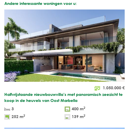
Andere interessante woningen voor u:
1.050.000
€
Halfvrijstaande nieuwbouwvilla’s met panoramisch zeezicht te
koop in de heuvels van Oost Marbella
2
3
400 m
2
2
252 m
139 m