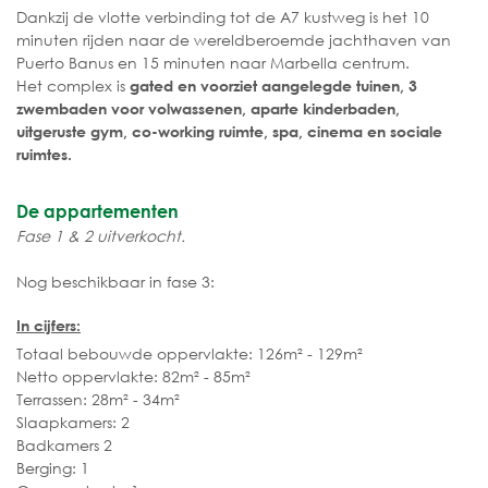
Dankzij de vlotte verbinding tot de A7 kustweg is het 10
minuten rijden naar de wereldberoemde jachthaven van
Puerto Banus en 15 minuten naar Marbella centrum.
Het complex is
gated en voorziet aangelegde tuinen, 3
zwembaden voor volwassenen, aparte kinderbaden,
uitgeruste gym, co-working ruimte, spa, cinema en sociale
ruimtes.
De appartementen
Fase 1 & 2 uitverkocht.
Nog beschikbaar in fase 3:
In cijfers:
Totaal bebouwde oppervlakte: 126m² - 129m²
Netto oppervlakte: 82m² - 85m²
Terrassen: 28m² - 34m²
Slaapkamers: 2
Badkamers 2
Berging: 1