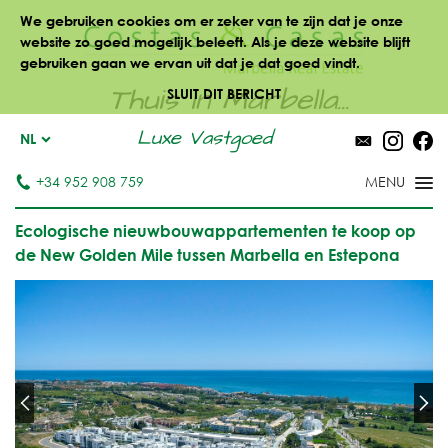
We gebruiken cookies om er zeker van te zijn dat je onze
website zo goed mogelijk beleeft. Als je deze website blijft
gebruiken gaan we ervan uit dat je dat goed vindt.
Thuis in Marbella...
SLUIT DIT BERICHT
Luxe Vastgoed
NL
+34 952 908 759
Ecologische nieuwbouwappartementen te koop op
de New Golden Mile tussen Marbella en Estepona