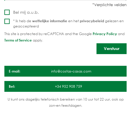
Bel mij a.u.b.
* Ik heb de
wettelijke informatie
en het
privacybeleid
gelezen en
geaccepteerd
This site is protected by reCAPTCHA and the Google
Privacy Policy
and
Terms of Service
apply.
E-mail:
info@costas-casas.com
Bel:
+34 952 908 759
U kunt ons dagelijks telefonisch bereiken van 10 uur tot 22 uur, ook op
zon-en feestdagen.