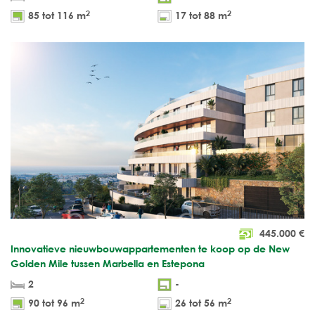
2
2
85 tot 116 m
17 tot 88 m
445.000
€
Innovatieve nieuwbouwappartementen te koop op de New
Golden Mile tussen Marbella en Estepona
2
-
2
2
90 tot 96 m
26 tot 56 m