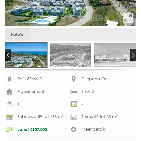
Foto's
Ref.157666-P
Estepona Oost
Appartement
1 tot 2
1
-
2
2
Bebouwd 89 tot 133 m
Terras 58 tot 88 m
Meer details
vanaf
€
307.000