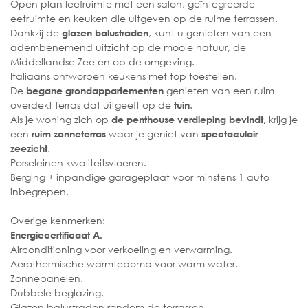
Open plan leefruimte met een salon, geïntegreerde
eetruimte en keuken die uitgeven op de ruime terrassen.
Dankzij de
, kunt u genieten van een
glazen balustraden
adembenemend uitzicht op de mooie natuur, de
Middellandse Zee en op de omgeving.
Italiaans ontworpen keukens met top toestellen.
De
genieten van een ruim
begane grondappartementen
overdekt terras dat uitgeeft op de
.
tuin
Als je woning zich op
krijg je
de penthouse verdieping bevindt,
een
waar je geniet van
ruim zonneterras
spectaculair
.
zeezicht
Porseleinen kwaliteitsvloeren.
Berging + inpandige garageplaat voor minstens 1 auto
inbegrepen.
Overige kenmerken:
Energiecertificaat A.
Airconditioning voor verkoeling en verwarming.
Aerothermische warmtepomp voor warm water.
Zonnepanelen.
Dubbele beglazing.
Glazen balustraden rondom de terrassen.