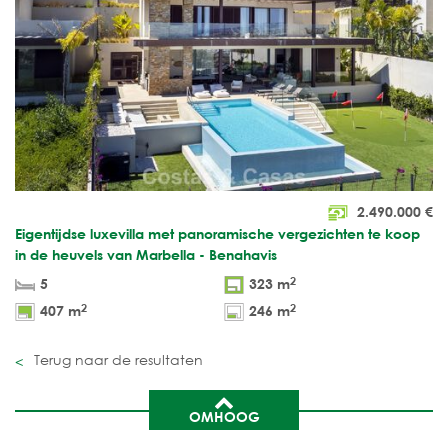
2.490.000
€
Eigentijdse luxevilla met panoramische vergezichten te koop
in de heuvels van Marbella - Benahavis
2
5
323 m
2
2
407 m
246 m
Terug naar de resultaten
OMHOOG