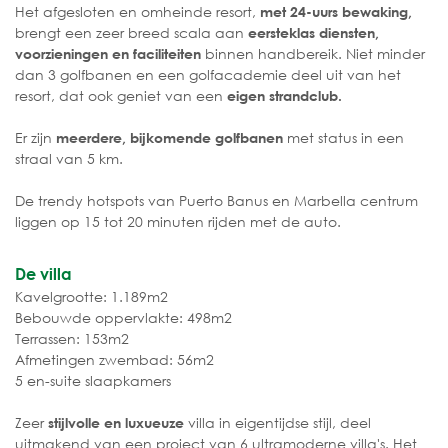
Het afgesloten en omheinde resort,
met 24-uurs bewaking,
brengt een zeer breed scala aan
eersteklas diensten,
binnen handbereik. Niet minder
voorzieningen en faciliteiten
dan 3 golfbanen en een golfacademie deel uit van het
resort, dat ook geniet van een
eigen strandclub.
Er zijn
met status in een
meerdere, bijkomende golfbanen
straal van 5 km.
De trendy hotspots van Puerto Banus en Marbella centrum
liggen op 15 tot 20 minuten rijden met de auto.
De villa
Kavelgrootte: 1.189m2
Bebouwde oppervlakte: 498m2
Terrassen: 153m2
Afmetingen zwembad: 56m2
5 en-suite slaapkamers
Zeer
villa in eigentijdse stijl, deel
stijlvolle en luxueuze
uitmakend van een project van 6 ultramoderne villa's. Het