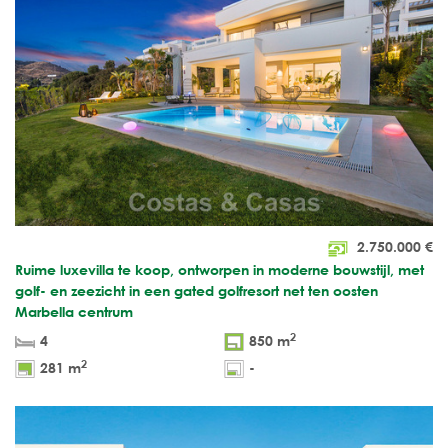
2.750.000
€
Ruime luxevilla te koop, ontworpen in moderne bouwstijl, met
golf- en zeezicht in een gated golfresort net ten oosten
Marbella centrum
2
4
850 m
2
281 m
-