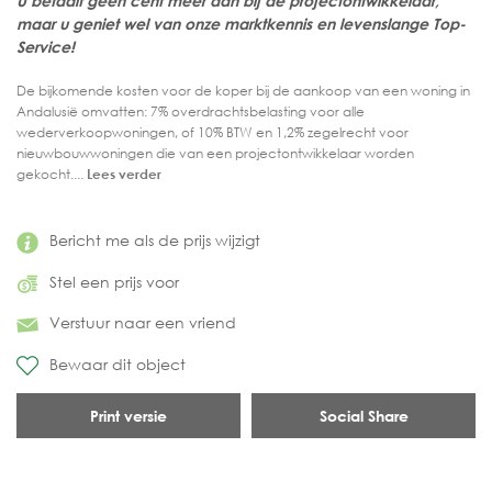
U betaalt geen cent meer dan bij de projectontwikkelaar,
maar u geniet wel van onze marktkennis en levenslange Top-
Service!
De bijkomende kosten voor de koper bij de aankoop van een woning in
Andalusië omvatten: 7% overdrachtsbelasting voor alle
wederverkoopwoningen, of 10% BTW en 1,2% zegelrecht voor
nieuwbouwwoningen die van een projectontwikkelaar worden
gekocht....
Lees verder
Bericht me als de prijs wijzigt
Stel een prijs voor
Verstuur naar een vriend
Bewaar dit object
Print versie
Social Share