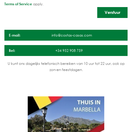
Terms of Service
apply.
E-mail:
info@costas-casas.com
Bel:
+34 952 908 759
U kunt ons dagelijks telefonisch bereiken van 10 uur tot 22 uur, ook op
zon-en feestdagen.