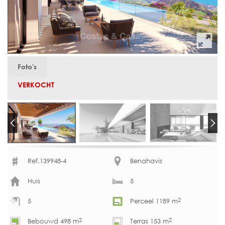
Foto's
VERKOCHT
Ref.139948-4
Benahavis
Huis
5
2
5
Perceel 1189 m
2
2
Bebouwd 498 m
Terras 153 m