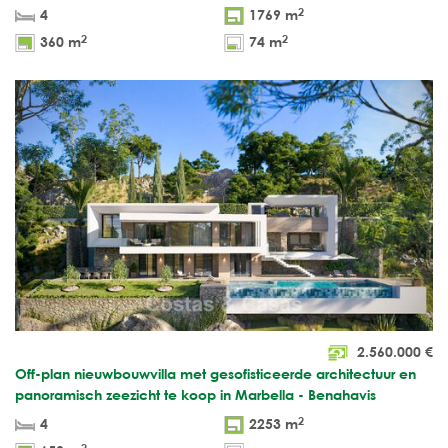
2
4
1769 m
2
2
360 m
74 m
2.560.000
€
Off-plan nieuwbouwvilla met gesofisticeerde architectuur en
panoramisch zeezicht te koop in Marbella - Benahavis
2
4
2253 m
2