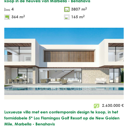
koop in de heuvels van Marbella - Benahavis
2
4
3807 m
2
2
364 m
165 m
2.630.000
€
Luxueuze villa met een contemporain design te koop, in het
formidabele 5* Los Flamingos Golf Resort op de New Golden
Mile, Marbella - Benahavis