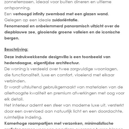
zonneterrassen, ideaal voor buiten dineren en ultieme
ontspanning.
Een
verhoogd infinity zwembad met een glazen wand.
Gelegen op een ideale
zuidoriëntatie.
Fenomenaal en onbelemmerd panoramisch uitzicht over de
diepblauwe zee, glooiende groene valleien en de iconische
bergen.
Beschrijving:
Deze indrukwekkende designvilla is een toonbeeld van
hedendaagse, eigentijdse architectuur.
De woning is verdeeld over twee zorgvuldige woonlagen,
die functionaliteit, luxe en comfort, vloeiend met elkaar
verbinden.
Er wordt uitsluitend gebruikgemaakt van materialen van de
allerhoogste kwaliteit en premium afwerkingen met oog voor
elk detail.
Het interieur ademt een sfeer van moderne luxe uit, versterkt
door een overvloed aan natuurlijk licht en een doordachte,
ruimtelijke indeling
.
Kamerhoge raampartijen met verzonken, minimalistische