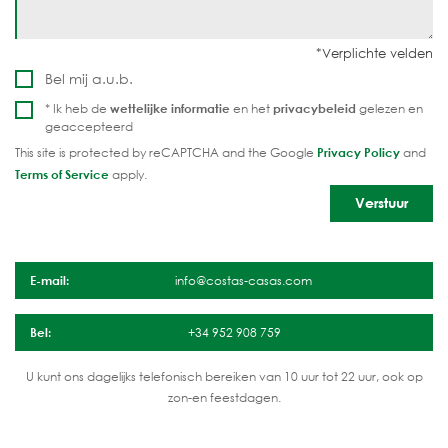
Bel mij a.u.b.
* Ik heb de
wettelijke informatie
en het
privacybeleid
gelezen en
geaccepteerd
This site is protected by reCAPTCHA and the Google
Privacy Policy
and
Terms of Service
apply.
E-mail:
info@costas-casas.com
Bel:
+34 952 908 759
U kunt ons dagelijks telefonisch bereiken van 10 uur tot 22 uur, ook op
zon-en feestdagen.