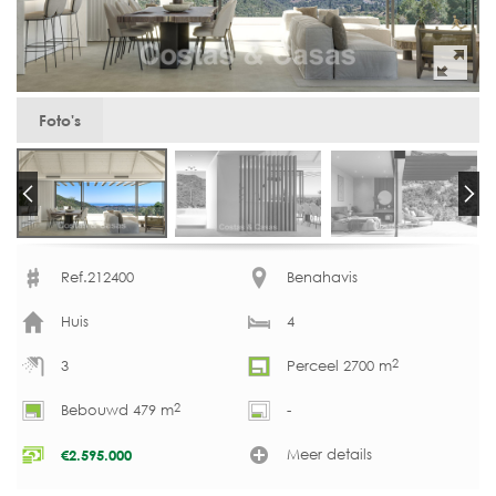
Foto's
Ref.212400
Benahavis
Huis
4
2
3
Perceel 2700 m
2
Bebouwd 479 m
-
Meer details
€
2.595.000