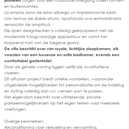
zorgen voor een naadloze overgang tussen binnen-
profielen
en buitenruimtes.
La amplia zona de estar alberga un impresionante salón
con techos de doble altura, aportando una extraordinaria
sensación de amplitud.
De open designkeuken is volledig geëquipeerd met de
modernste hoogwaardige apparatuur en vormt het
kloppend hart van de begane grond.
De villa beschikt over vier royale, lichtrijke slaapkamers, elk
voorzien van een luxueuze en-suite badkamer, evenals een
comfortabel gastentoilet.
Door de gehele woning liggen verfijnde, kwalitatieve
vloeren.
Dit off-plan project biedt unieke voordelen, waaronder
uitgebreide mogelijkheden tot personalisatie om de indeling
en styling volledig aan uw wensen aan te passen.
Het eigendom beschikt over uitstekende, private
parkeermogelijkheden op het eigen terrein voor meerdere
voertuigen.
Overige kenmerken:
Airconditioning voor verkoeling en verwarming.