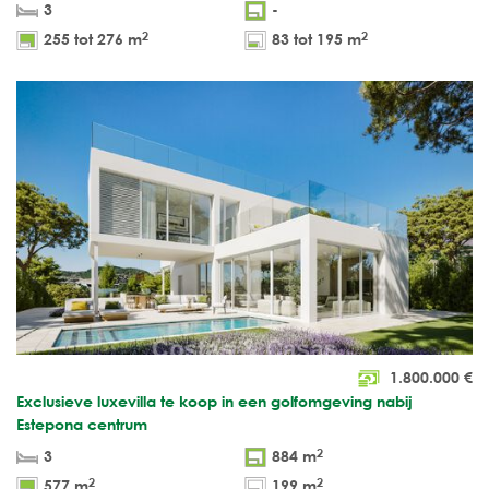
3
-
2
2
255 tot 276 m
83 tot 195 m
1.800.000
€
Exclusieve luxevilla te koop in een golfomgeving nabij
Estepona centrum
2
3
884 m
2
2
577 m
199 m