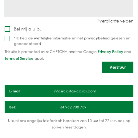
Bel mij a.u.b.
* Ik heb de
wettelijke informatie
en het
privacybeleid
gelezen en
geaccepteerd
This site is protected by reCAPTCHA and the Google
Privacy Policy
and
Terms of Service
apply.
E-mail:
info@costas-casas.com
Bel:
+34 952 908 759
U kunt ons dagelijks telefonisch bereiken van 10 uur tot 22 uur, ook op
zon-en feestdagen.