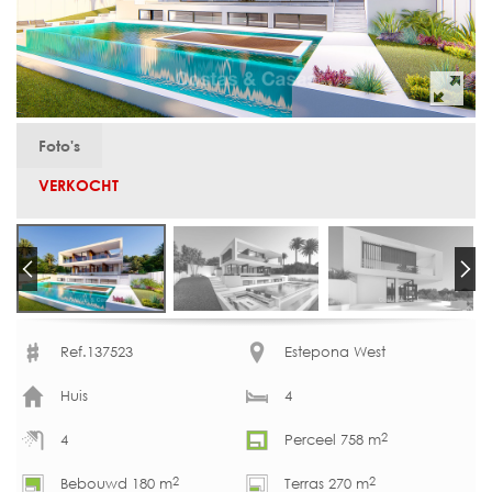
Foto's
VERKOCHT
Ref.137523
Estepona West
Huis
4
2
4
Perceel 758 m
2
2
Bebouwd 180 m
Terras 270 m