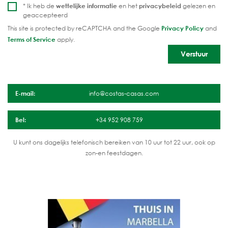
* Ik heb de
wettelijke informatie
en het
privacybeleid
gelezen en
geaccepteerd
This site is protected by reCAPTCHA and the Google
Privacy Policy
and
Terms of Service
apply.
E-mail:
info@costas-casas.com
Bel:
+34 952 908 759
U kunt ons dagelijks telefonisch bereiken van 10 uur tot 22 uur, ook op
zon-en feestdagen.