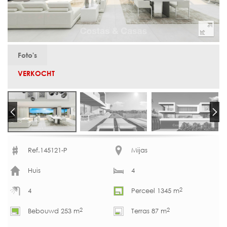
Foto's
VERKOCHT
Ref.145121-P
Mijas
Huis
4
2
4
Perceel 1345 m
2
2
Bebouwd 253 m
Terras 87 m