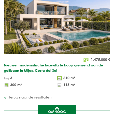
1.475.000
€
Nieuwe, modernistische luxevilla te koop grenzend aan de
golfbaan in Mijas, Costa del Sol
2
3
810 m
2
2
300 m
115 m
Terug naar de resultaten
OMHOOG