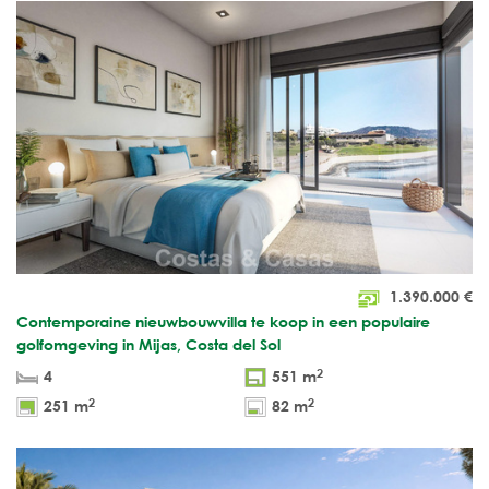
1.390.000
€
Contemporaine nieuwbouwvilla te koop in een populaire
golfomgeving in Mijas, Costa del Sol
2
4
551 m
2
2
251 m
82 m