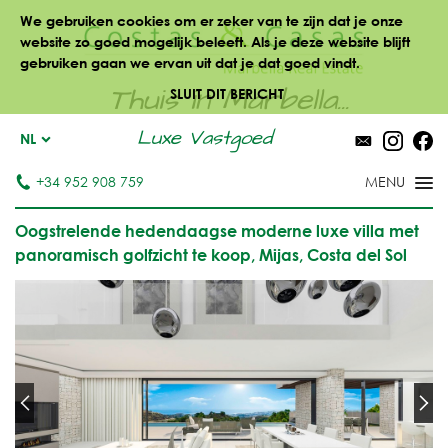
We gebruiken cookies om er zeker van te zijn dat je onze
website zo goed mogelijk beleeft. Als je deze website blijft
gebruiken gaan we ervan uit dat je dat goed vindt.
Thuis in Marbella...
SLUIT DIT BERICHT
Luxe Vastgoed
NL
+34 952 908 759
Oogstrelende hedendaagse moderne luxe villa met
panoramisch golfzicht te koop, Mijas, Costa del Sol