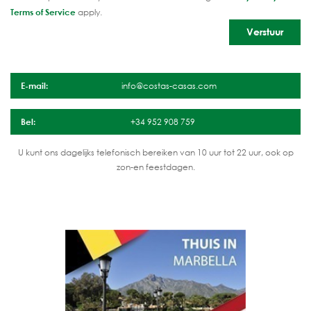
Terms of Service
apply.
E-mail:
info@costas-casas.com
Bel:
+34 952 908 759
U kunt ons dagelijks telefonisch bereiken van 10 uur tot 22 uur, ook op
zon-en feestdagen.