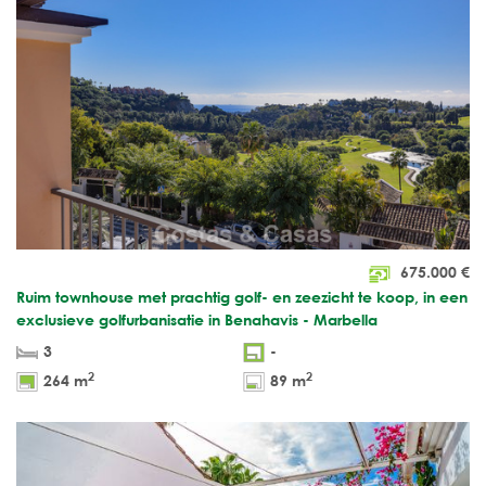
675.000
€
Ruim townhouse met prachtig golf- en zeezicht te koop, in een
exclusieve golfurbanisatie in Benahavis - Marbella
3
-
2
2
264 m
89 m