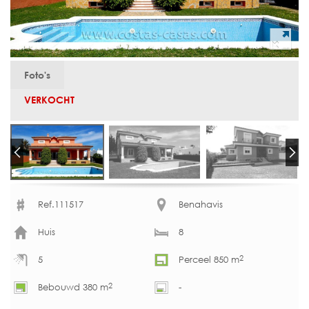
Foto's
VERKOCHT
Ref.111517
Benahavis
Huis
8
2
5
Perceel 850 m
2
Bebouwd 380 m
-