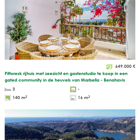
649.000
€
Pittoresk rijhuis met zeezicht en gastenstudio te koop in een
gated community in de heuvels van Marbella - Benahavis
3
-
2
2
140 m
16 m