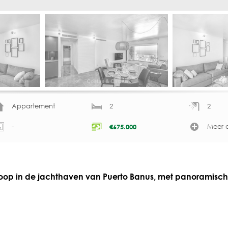
Appartement
2
2
-
Meer d
€
675.000
op in de jachthaven van Puerto Banus, met panoramisch 