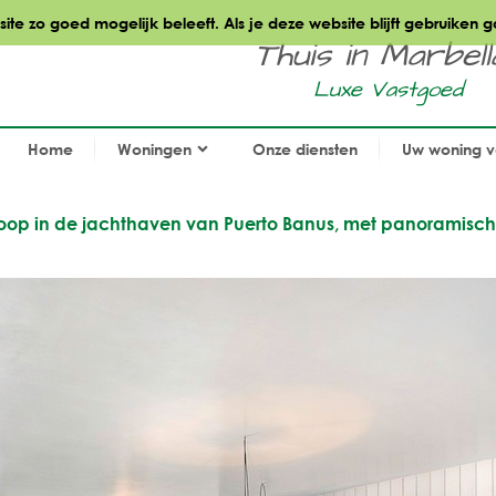
te zo goed mogelijk beleeft. Als je deze website blijft gebruiken g
Thuis in Marbella.
Luxe Vastgoed
Home
Woningen
Onze diensten
Uw woning 
op in de jachthaven van Puerto Banus, met panoramisch 