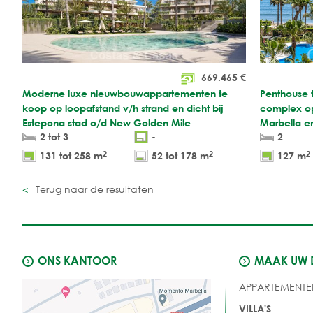
669.465
€
Moderne luxe nieuwbouwappartementen te
Penthouse t
koop op loopafstand v/h strand en dicht bij
complex op
Estepona stad o/d New Golden Mile
Marbella e
2 tot 3
-
2
2
2
2
131 tot 258 m
52 tot 178 m
127 m
Terug naar de resultaten
ONS KANTOOR
MAAK UW
APPARTEMENTE
VILLA'S