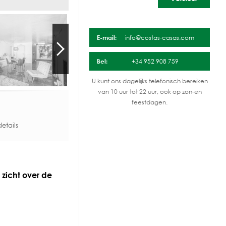
E-mail:
info@costas-casas.com
Bel:
+34 952 908 759
U kunt ons dagelijks telefonisch bereiken
van 10 uur tot 22 uur, ook op zon-en
feestdagen.
etails
zicht over de