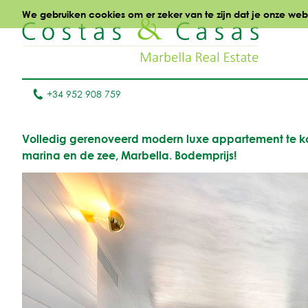
We gebruiken cookies om er zeker van te zijn dat je onze websi
+34 952 908 759
Volledig gerenoveerd modern luxe appartement te ko
marina en de zee, Marbella. Bodemprijs!