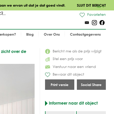
aan we ervan uit dat je dat goed vindt.
SLUIT DIT BERICHT
NL
..
Favorieten
verkopen?
Blog
Over Ons
Contactgegevens
Bericht me als de prijs wijzigt
zicht over de
Stel een prijs voor
Verstuur naar een vriend
Bewaar dit object
Print versie
Social Share
Informeer naar dit object