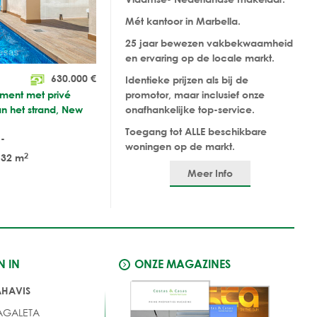
Mét kantoor in Marbella.
25 jaar bewezen vakbekwaamheid
en ervaring op de locale markt.
630.000
€
Identieke prijzen als bij de
ment met privé
promotor, maar inclusief onze
n het strand, New
onafhankelijke top-service.
Toegang tot ALLE beschikbare
-
woningen op de markt.
2
32 m
Meer Info
N IN
ONZE MAGAZINES
AHAVIS
AGALETA