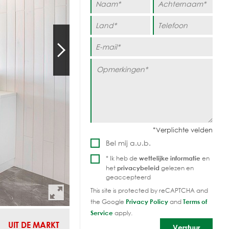
Bel mij a.u.b.
* Ik heb de
wettelijke informatie
en
het
privacybeleid
gelezen en
geaccepteerd
This site is protected by reCAPTCHA and
the Google
Privacy Policy
and
Terms of
Service
apply.
UIT DE MARKT