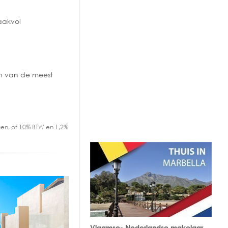
aakvol
én van de meest
en, of 10% BTW en 1,2%
Vlaamse- Nederlandse makelaar.