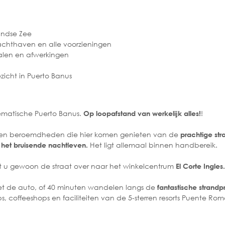
andse Zee
jachthaven en alle voorzieningen
alen en afwerkingen
icht in Puerto Banus
ematische Puerto Banus.
!
Op loopafstand van werkelijk alles!
ken en beroemdheden die hier komen genieten van de
prachtige stra
Het ligt allemaal binnen handbereik.
n het bruisende nachtleven.
ekt u gewoon de straat over naar het winkelcentrum
El Corte Ingles.
met de auto, of 40 minuten wandelen langs de
fantastische stran
ubs, coffeeshops en faciliteiten van de 5-sterren resorts Puente R