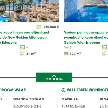
630.000
€
e koop in een eerstelijnsstrand
Modern penthouse apparte
 de New Golden Mile tussen
zwembad te koop direct aa
n Estepona
Golden Mile, Estepona
-
3
2
2
31 m
122 m
OMHOOG
 DROOM WAAR
WIJ HEBBEN WONINGE
N
STRANDWONINGEN
MARBELLA
BEN
GOLFWONINGEN
PUERTO BANÚS
LA Z