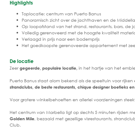
Highlights
Toplocatie: centrum van Puerto Banus
Panoramisch zicht over de jachthaven en de Middell
Op loopafstand van het strand, restaurants, bars, de 
Volledig gerenoveerd met de hoogste kwaliteit materi
Verlaagd in prijs naar een bodemprijs
Het goedkoopste gerenoveerde appartement met zeez
De locatie
Zeer
in het hartje van het embl
gegeerde, populaire locatie,
Puerto Banus staat alom bekend als de speeltuin voor rij
strandclubs, de beste restaurants, chique designer boetieks e
Voor grotere winkelbehoeften en allerlei voorzieningen ste
Het centrum van Marbella ligt op slechts 5 minuten rijden 
, bezaaid met gezellige visrestaurants, strandcl
Golden Mile
Club.