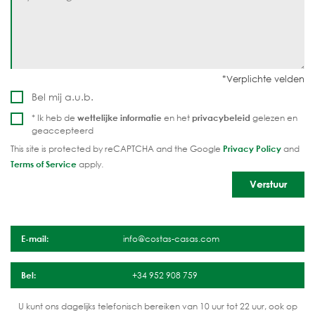
Bel mij a.u.b.
* Ik heb de
wettelijke informatie
en het
privacybeleid
gelezen en
geaccepteerd
This site is protected by reCAPTCHA and the Google
Privacy Policy
and
Terms of Service
apply.
E-mail:
info@costas-casas.com
Bel:
+34 952 908 759
U kunt ons dagelijks telefonisch bereiken van 10 uur tot 22 uur, ook op