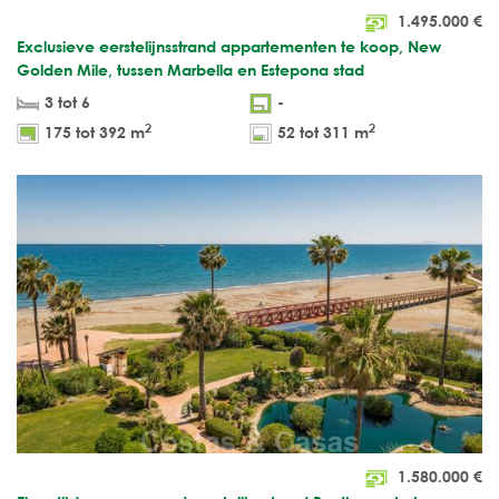
1.495.000
€
Exclusieve eerstelijnsstrand appartementen te koop, New
Golden Mile, tussen Marbella en Estepona stad
3 tot 6
-
2
2
175 tot 392 m
52 tot 311 m
1.580.000
€