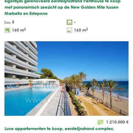
Eigentijds gerenoveerd eerstelijnsstrand Penthouse te koop
met panoramisch zeezicht op de New Golden Mile tussen
Marbella en Estepona
3
-
2
2
160 m
163 m
1.210.000
€
Luxe appartementen te koop, eerstelijnstrand complex,