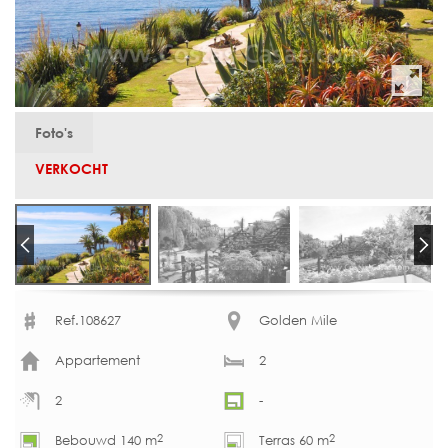
Foto's
VERKOCHT
Ref.108627
Golden Mile
Appartement
2
2
-
2
2
Bebouwd 140 m
Terras 60 m