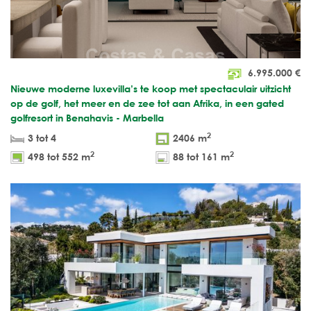
6.995.000
€
Nieuwe moderne luxevilla’s te koop met spectaculair uitzicht
op de golf, het meer en de zee tot aan Afrika, in een gated
golfresort in Benahavis - Marbella
2
3 tot 4
2406 m
2
2
498 tot 552 m
88 tot 161 m