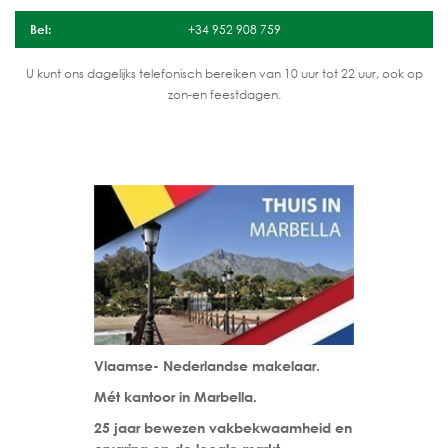
Bel:
+34 952 908 759
U kunt ons dagelijks telefonisch bereiken van 10 uur tot 22 uur, ook op
zon-en feestdagen.
Vlaamse- Nederlandse makelaar.
Mét kantoor in Marbella.
25 jaar bewezen vakbekwaamheid en