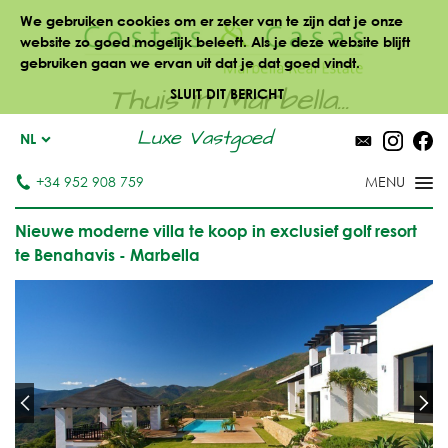
We gebruiken cookies om er zeker van te zijn dat je onze
website zo goed mogelijk beleeft. Als je deze website blijft
gebruiken gaan we ervan uit dat je dat goed vindt.
Thuis in Marbella...
SLUIT DIT BERICHT
Luxe Vastgoed
NL
+34 952 908 759
Nieuwe moderne villa te koop in exclusief golf resort
te Benahavis - Marbella