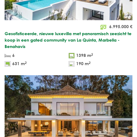
6.995.000
€
Gesofisticeerde, nieuwe luxevilla met panoramisch zeezicht te
koop in een gated community van La Quinta, Marbella -
Benahavis
2
6
1398 m
2
2
631 m
190 m