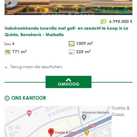
6.995.000
€
Indrukwekkende luxevilla met golf- en zeezicht te koop in La
Quinta, Benahavis - Marbella
2
6
1009 m
2
2
771 m
225 m
Terug naar de resultaten
OMHOOG
ONS KANTOOR
Costas &
Casas