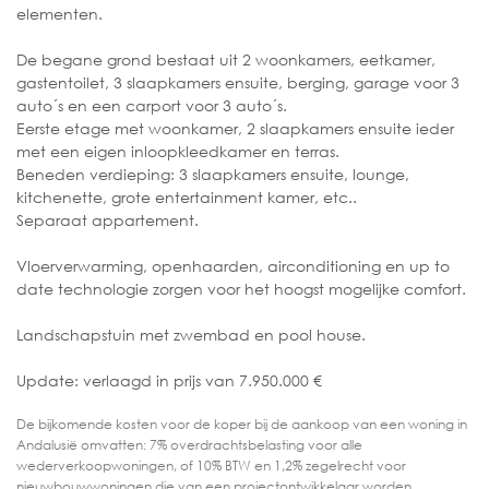
elementen.
De begane grond bestaat uit 2 woonkamers, eetkamer,
gastentoilet, 3 slaapkamers ensuite, berging, garage voor 3
auto´s en een carport voor 3 auto´s.
Eerste etage met woonkamer, 2 slaapkamers ensuite ieder
met een eigen inloopkleedkamer en terras.
Beneden verdieping: 3 slaapkamers ensuite, lounge,
kitchenette, grote entertainment kamer, etc..
Separaat appartement.
Vloerverwarming, openhaarden, airconditioning en up to
date technologie zorgen voor het hoogst mogelijke comfort.
Landschapstuin met zwembad en pool house.
Update: verlaagd in prijs van 7.950.000 €
De bijkomende kosten voor de koper bij de aankoop van een woning in
Andalusië omvatten: 7% overdrachtsbelasting voor alle
wederverkoopwoningen, of 10% BTW en 1,2% zegelrecht voor
nieuwbouwwoningen die van een projectontwikkelaar worden