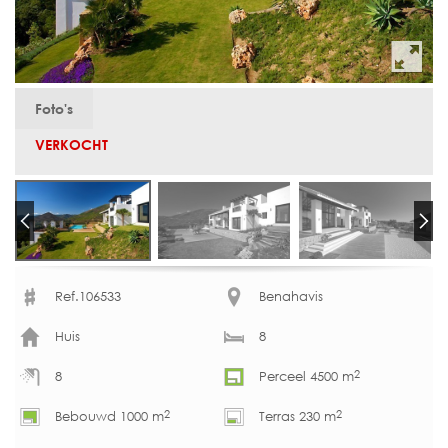
Foto's
VERKOCHT
Ref.106533
Benahavis
Huis
8
2
8
Perceel 4500 m
2
2
Bebouwd 1000 m
Terras 230 m