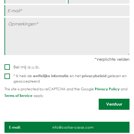
Bel mij a.u.b.
* Ik heb de
wettelijke informatie
en het
privacybeleid
gelezen en
geaccepteerd
This site is protected by reCAPTCHA and the Google
Privacy Policy
and
Terms of Service
apply.
E-mail:
info@costas-casas.com