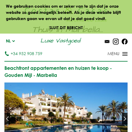
We gebruiken cookies om er zeker van te zijn dat je onze
website zo goed mogelijk beleeft. Als je deze website blijft
gebruiken gaan we ervan uit dat je dat goed vindt.
Thuis in Marbella...
SLUIT DIT BERICHT
Luxe Vastgoed
NL
+34 952 908 759
Beachfront appartementen en huizen te koop -
Gouden Mijl - Marbella