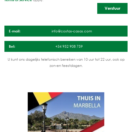
E-mail:
info@costas-casas.com
Bel:
+34 952 908 759
U kunt ons dagelijks telefonisch bereiken van 10 uur tot 22 uur, ook op
zon-en feestdagen.