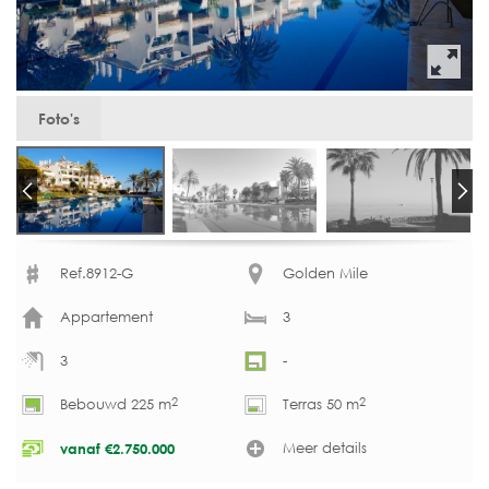
Foto's
Ref.8912-G
Golden Mile
Appartement
3
3
-
2
2
Bebouwd 225 m
Terras 50 m
Meer details
vanaf
€
2.750.000