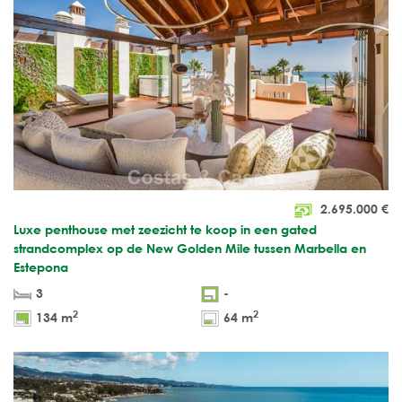
2.695.000
€
Luxe penthouse met zeezicht te koop in een gated
strandcomplex op de New Golden Mile tussen Marbella en
Estepona
3
-
2
2
134 m
64 m