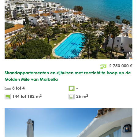
2.750.000
€
Strandappartementen en-rijhuizen met zeezicht te koop op de
Golden Mile van Marbella
3 tot 4
-
2
2
144 tot 182 m
26 m