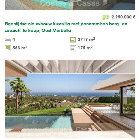
2.950.000
€
Eigentijdse nieuwbouw luxevilla met panoramisch berg- en
zeezicht te koop, Oost Marbella
2
4
3719 m
2
2
553 m
175 m