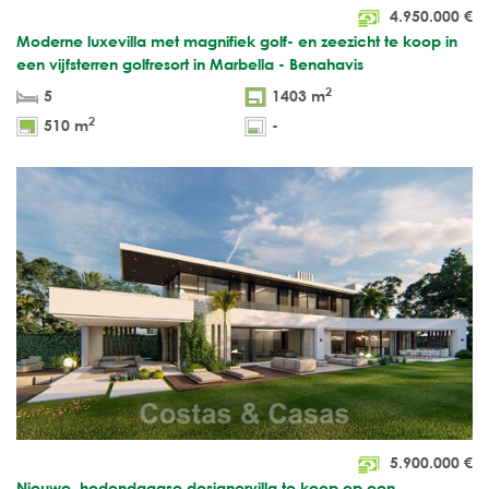
4.950.000
€
Moderne luxevilla met magnifiek golf- en zeezicht te koop in
een vijfsterren golfresort in Marbella - Benahavis
2
5
1403 m
2
510 m
-
5.900.000
€
Nieuwe, hedendaagse designervilla te koop op een