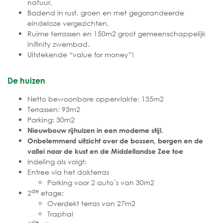
natuur.
Badend in rust, groen en met gegarandeerde
eindeloze vergezichten.
Ruime terrassen en 150m2 groot gemeenschappelijk
inifinity zwembad.
Uitstekende “value for money”!
De huizen
Netto bewoonbare oppervlakte: 135m2
Terrassen: 93m2
Parking: 30m2
Nieuwbouw rijhuizen in een moderne stijl.
Onbelemmerd uitzicht over de bossen, bergen en de
vallei naar de kust en de Middellandse Zee toe
Indeling als volgt:
Entree via het dakterras
Parking voor 2 auto´s van 30m2
de
2
etage:
Overdekt terras van 27m2
Traphal
ste