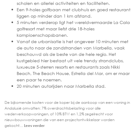
scholen en allerlei activiteiten en faciliteiten.
Een 9-holes golfbaan met clubhuis en goed restaurant
liggen op minder dan 1 km afstand.
5 minuten verderop ligt het wereldvermaarde La Cala
golfresort met maar liefst drie 18-holes
kampioenschapsbanen.
Vanaf de urbanisatie is het ongeveer 10 minuten met
de auto naar de zandstranden van Marbella, vaak
beschouwd als de beste van de hele regio. Het
kustgebied hier bestaat uit vele trendy strandclubs,
luxueuze 5-sterren resorts en restaurants zoals Nikki
Beach, The Beach House, Estrella del Mar, om er maar
een paar te noemen.
20 minuten autorijden naar Marbella stad.
De bijkomende kosten voor de koper bij de aankoop van een woning in
Andalusië omvatten: 7% overdrachtsbelasting voor alle
wederverkoopwoningen, of 10% BTW en 1,2% zegelrecht voor
nieuwbouwwoningen die van een projectontwikkelaar worden
gekocht....
Lees verder