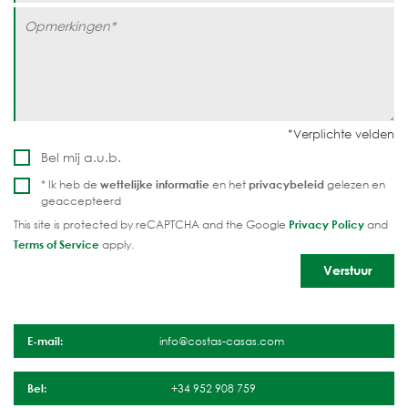
Bel mij a.u.b.
* Ik heb de
wettelijke informatie
en het
privacybeleid
gelezen en
geaccepteerd
This site is protected by reCAPTCHA and the Google
Privacy Policy
and
Terms of Service
apply.
E-mail:
info@costas-casas.com
Bel:
+34 952 908 759