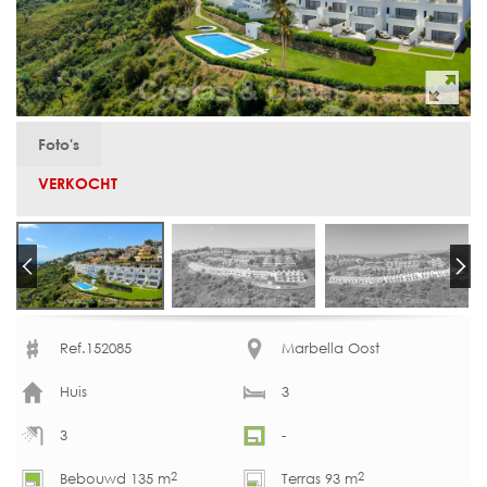
Foto's
VERKOCHT
Ref.152085
Marbella Oost
Huis
3
3
-
2
2
Bebouwd 135 m
Terras 93 m