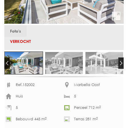
Foto's
VERKOCHT
Ref.152002
Marbella Oost
Huis
5
2
5
Perceel 712 m
2
2
Bebouwd 445 m
Terras 281 m