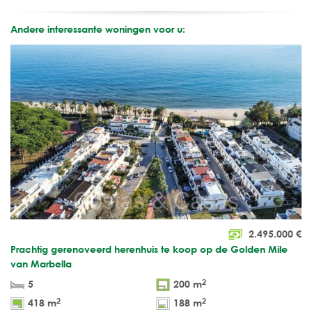
Andere interessante woningen voor u:
2.495.000
€
Prachtig gerenoveerd herenhuis te koop op de Golden Mile
van Marbella
2
5
200 m
2
2
418 m
188 m