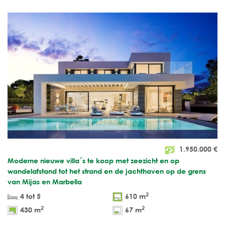
1.950.000
€
Moderne nieuwe villa´s te koop met zeezicht en op
wandelafstand tot het strand en de jachthaven op de grens
van Mijas en Marbella
2
4 tot 5
610 m
2
2
430 m
67 m