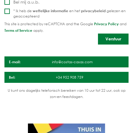
Bel mij a.u.b.
* Ik heb de
wettelijke informatie
en het
privacybeleid
gelezen en
geaccepteerd
This site is protected by reCAPTCHA and the Google
Privacy Policy
and
Terms of Service
apply.
E-mail:
info@costas-casas.com
Bel:
+34 952 908 759
U kunt ons dagelijks telefonisch bereiken van 10 uur tot 22 uur, ook op
zon-en feestdagen.