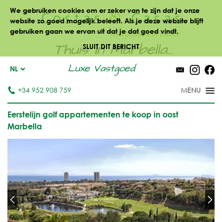
We gebruiken cookies om er zeker van te zijn dat je onze
website zo goed mogelijk beleeft. Als je deze website blijft
gebruiken gaan we ervan uit dat je dat goed vindt.
Thuis in Marbella...
SLUIT DIT BERICHT
Luxe Vastgoed
NL
+34 952 908 759
Eerstelijn golf appartementen te koop in oost
Marbella