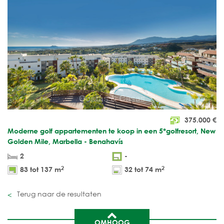
375.000
€
Moderne golf appartementen te koop in een 5*golfresort, New
Golden Mile, Marbella - Benahavís
2
-
2
2
83 tot 137 m
32 tot 74 m
Terug naar de resultaten
OMHOOG