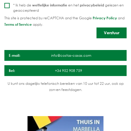
* Ik heb de
wettelijke informatie
en het
privacybeleid
gelezen en
geaccepteerd
This site is protected by reCAPTCHA and the Google
Privacy Policy
and
Terms of Service
apply.
E-mail:
info@costas-casas.com
Bel:
+34 952 908 759
U kunt ons dagelijks telefonisch bereiken van 10 uur tot 22 uur, ook op
zon-en feestdagen.