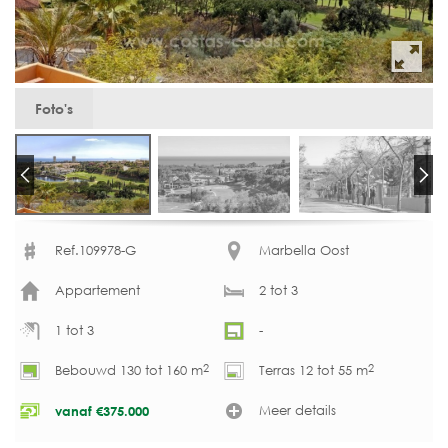
Foto's
Ref.109978-G
Marbella Oost
Appartement
2 tot 3
1 tot 3
-
2
2
Bebouwd 130 tot 160 m
Terras 12 tot 55 m
Meer details
vanaf
€
375.000