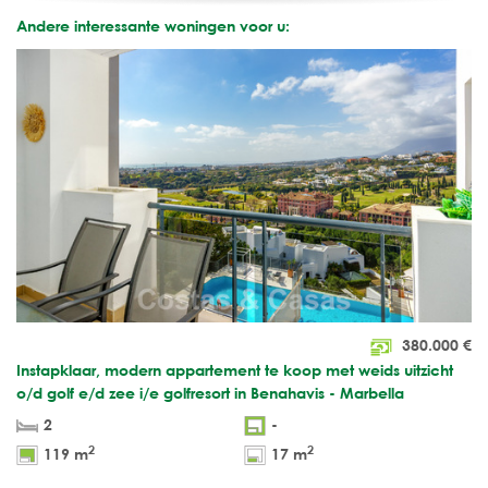
Andere interessante woningen voor u:
380.000
€
Instapklaar, modern appartement te koop met weids uitzicht
o/d golf e/d zee i/e golfresort in Benahavis - Marbella
2
-
2
2
119 m
17 m