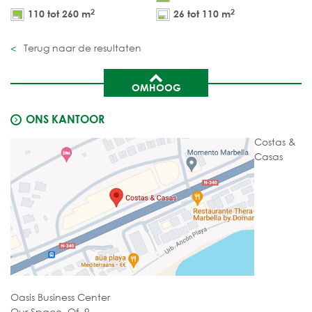
2
2
110 tot 260 m
26 tot 110 m
Terug naar de resultaten
OMHOOG
ONS KANTOOR
Costas &
Casas
Oasis Business Center
Our Space, Of. 9