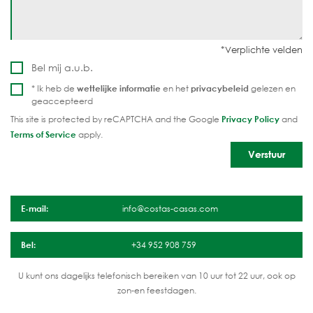
Bel mij a.u.b.
* Ik heb de
wettelijke informatie
en het
privacybeleid
gelezen en
geaccepteerd
This site is protected by reCAPTCHA and the Google
Privacy Policy
and
Terms of Service
apply.
E-mail:
info@costas-casas.com
Bel:
+34 952 908 759
U kunt ons dagelijks telefonisch bereiken van 10 uur tot 22 uur, ook op
zon-en feestdagen.