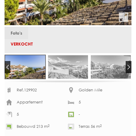
Foto's
VERKOCHT
Ref.129902
Golden Mile
Appartement
5
5
-
2
2
Bebouwd 213 m
Terras 56 m