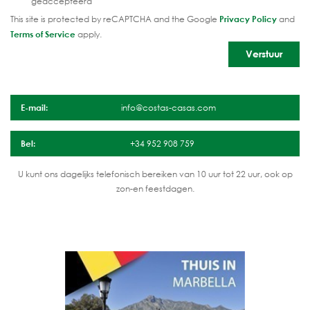
geaccepteerd
This site is protected by reCAPTCHA and the Google
Privacy Policy
and
Terms of Service
apply.
E-mail:
info@costas-casas.com
Bel:
+34 952 908 759
U kunt ons dagelijks telefonisch bereiken van 10 uur tot 22 uur, ook op
zon-en feestdagen.