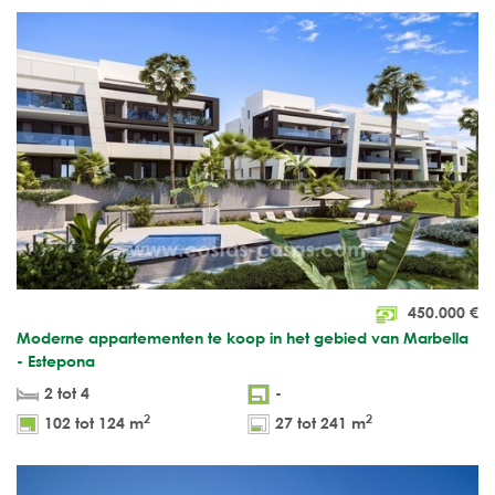
450.000
€
Moderne appartementen te koop in het gebied van Marbella
- Estepona
2 tot 4
-
2
2
102 tot 124 m
27 tot 241 m