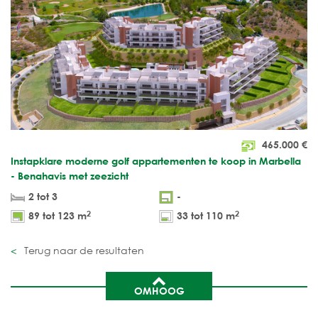
465.000
€
Instapklare moderne golf appartementen te koop in Marbella
- Benahavis met zeezicht
2 tot 3
-
2
2
89 tot 123 m
33 tot 110 m
Terug naar de resultaten
OMHOOG