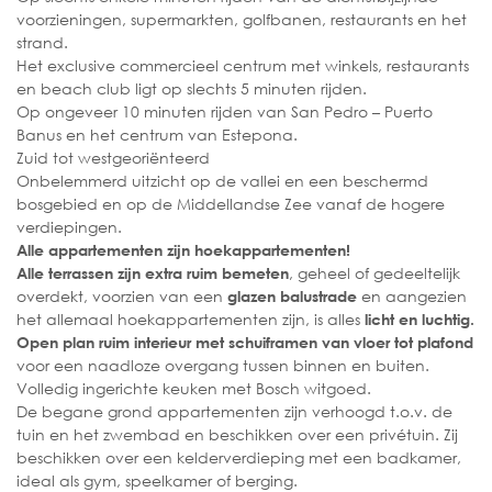
voorzieningen, supermarkten, golfbanen, restaurants en het
strand.
Het exclusive commercieel centrum met winkels, restaurants
en beach club ligt op slechts 5 minuten rijden.
Op ongeveer 10 minuten rijden van San Pedro – Puerto
Banus en het centrum van Estepona.
Zuid tot westgeoriënteerd
Onbelemmerd uitzicht op de vallei en een beschermd
bosgebied en op de Middellandse Zee vanaf de hogere
verdiepingen.
Alle appartementen zijn hoekappartementen!
, geheel of gedeeltelijk
Alle terrassen zijn extra ruim bemeten
overdekt, voorzien van een
en aangezien
glazen balustrade
het allemaal hoekappartementen zijn, is alles
licht en luchtig.
Open plan ruim interieur met schuiframen van vloer tot plafond
voor een naadloze overgang tussen binnen en buiten.
Volledig ingerichte keuken met Bosch witgoed.
De begane grond appartementen zijn verhoogd t.o.v. de
tuin en het zwembad en beschikken over een privétuin. Zij
beschikken over een kelderverdieping met een badkamer,
ideal als gym, speelkamer of berging.