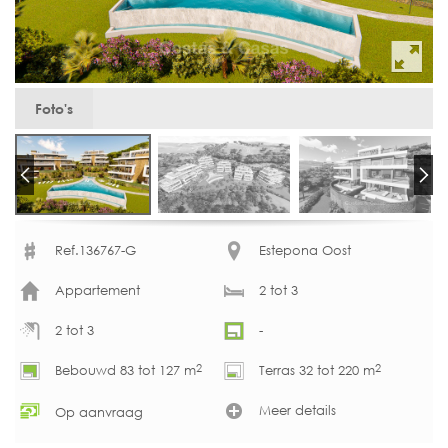
Foto's
Ref.136767-G
Estepona Oost
Appartement
2 tot 3
2 tot 3
-
2
2
Bebouwd 83 tot 127 m
Terras 32 tot 220 m
Meer details
Op aanvraag