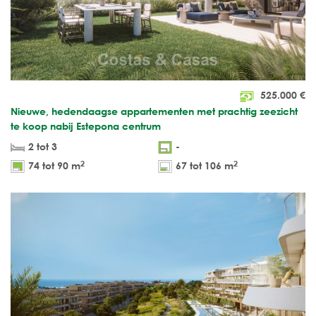
525.000
€
Nieuwe, hedendaagse appartementen met prachtig zeezicht
te koop nabij Estepona centrum
2 tot 3
-
2
2
74 tot 90 m
67 tot 106 m