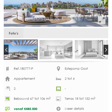
Foto's
Ref.180777-P
Estepona Oost
Appartement
2 tot 4
2
-
2
2
Bebouwd 67 tot 106 m
Terras 18 tot 152 m
Meer details
vanaf
€
485.000