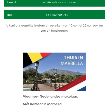
E-mail:
info@costas-casas.com
Bel:
+34 952 908 759
U kunt ons dagelijks telefonisch bereiken van 10 uur tot 22 uur, ook op
zon-en feestdagen.
Vlaamse- Nederlandse makelaar.
Mét kantoor in Marbella.