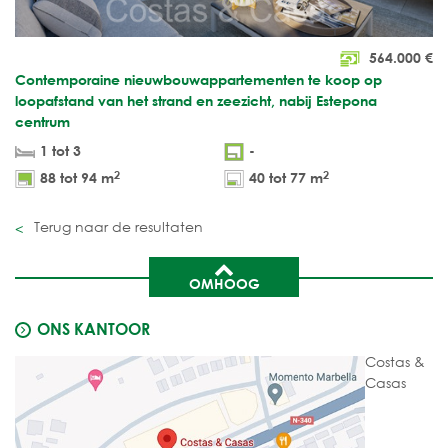
564.000
€
Contemporaine nieuwbouwappartementen te koop op
loopafstand van het strand en zeezicht, nabij Estepona
centrum
1 tot 3
-
2
2
88 tot 94 m
40 tot 77 m
Terug naar de resultaten
OMHOOG
ONS KANTOOR
Costas &
Casas