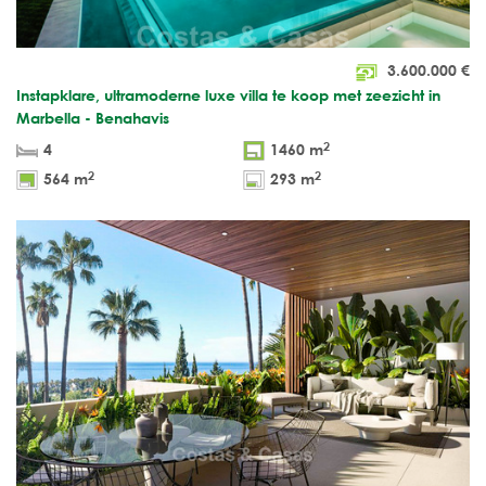
3.600.000
€
Instapklare, ultramoderne luxe villa te koop met zeezicht in
Marbella - Benahavis
2
4
1460 m
2
2
564 m
293 m