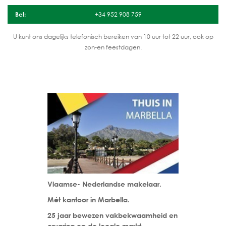
Bel:
+34 952 908 759
U kunt ons dagelijks telefonisch bereiken van 10 uur tot 22 uur, ook op
zon-en feestdagen.
Vlaamse- Nederlandse makelaar.
Mét kantoor in Marbella.
25 jaar bewezen vakbekwaamheid en
ervaring op de locale markt.