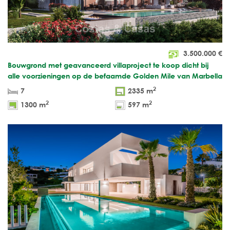
3.500.000
€
Bouwgrond met geavanceerd villaproject te koop dicht bij
alle voorzieningen op de befaamde Golden Mile van Marbella
2
7
2335 m
2
2
1300 m
597 m