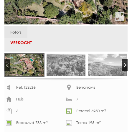
Foto's
VERKOCHT
Ref.123266
Benahavis
Huis
7
2
6
Perceel 6950 m
2
2
Bebouwd 783 m
Terras 195 m