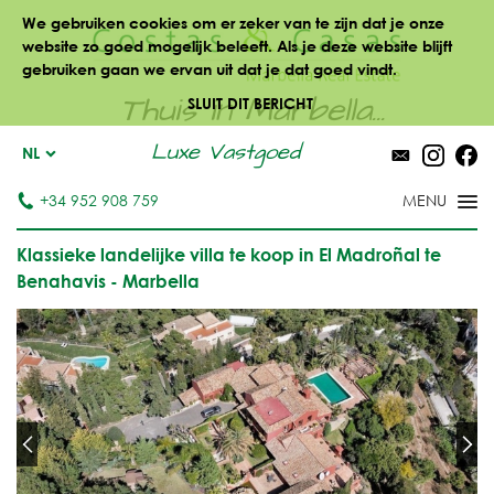
We gebruiken cookies om er zeker van te zijn dat je onze
website zo goed mogelijk beleeft. Als je deze website blijft
gebruiken gaan we ervan uit dat je dat goed vindt.
Thuis in Marbella...
SLUIT DIT BERICHT
Luxe Vastgoed
NL
+34 952 908 759
Klassieke landelijke villa te koop in El Madroñal te
Benahavis - Marbella