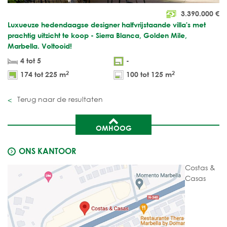
3.390.000
€
Luxueuze hedendaagse designer halfvrijstaande villa's met
prachtig uitzicht te koop - Sierra Blanca, Golden Mile,
Marbella. Voltooid!
4 tot 5
-
2
2
174 tot 225 m
100 tot 125 m
Terug naar de resultaten
OMHOOG
ONS KANTOOR
Costas &
Casas