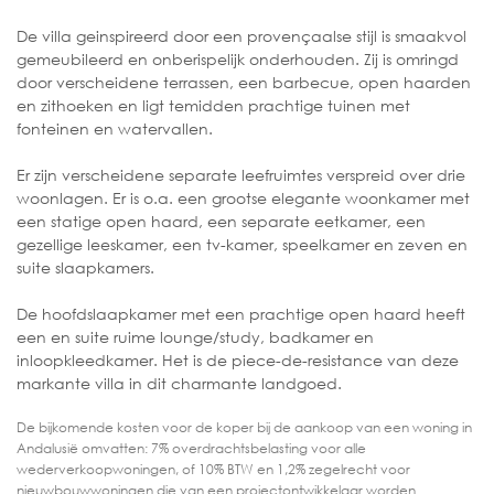
De villa geinspireerd door een provençaalse stijl is smaakvol
gemeubileerd en onberispelijk onderhouden. Zij is omringd
door verscheidene terrassen, een barbecue, open haarden
en zithoeken en ligt temidden prachtige tuinen met
fonteinen en watervallen.
Er zijn verscheidene separate leefruimtes verspreid over drie
woonlagen. Er is o.a. een grootse elegante woonkamer met
een statige open haard, een separate eetkamer, een
gezellige leeskamer, een tv-kamer, speelkamer en zeven en
suite slaapkamers.
De hoofdslaapkamer met een prachtige open haard heeft
een en suite ruime lounge/study, badkamer en
inloopkleedkamer. Het is de piece-de-resistance van deze
markante villa in dit charmante landgoed.
De bijkomende kosten voor de koper bij de aankoop van een woning in
Andalusië omvatten: 7% overdrachtsbelasting voor alle
wederverkoopwoningen, of 10% BTW en 1,2% zegelrecht voor
nieuwbouwwoningen die van een projectontwikkelaar worden