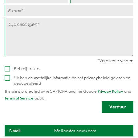
Bel mij a.u.b.
* Ik heb de
wettelijke informatie
en het
privacybeleid
gelezen en
geaccepteerd
This site is protected by reCAPTCHA and the Google
Privacy Policy
and
Terms of Service
apply.
E-mail:
info@costas-casas.com