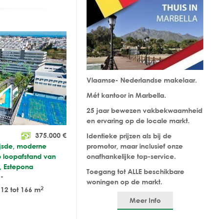
Vlaamse- Nederlandse makelaar.
Mét kantoor in Marbella.
25 jaar bewezen vakbekwaamheid
en ervaring op de locale markt.
375.000
€
Identieke prijzen als bij de
ijsde, moderne
promotor, maar inclusief onze
 loopafstand van
onafhankelijke top-service.
, Estepona
Toegang tot ALLE beschikbare
-
woningen op de markt.
2
12 tot 166 m
Meer Info