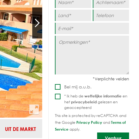
Bel mij a.u.b.
* Ik heb de
wettelijke informatie
en
het
privacybeleid
gelezen en
geaccepteerd
This site is protected by reCAPTCHA and
the Google
Privacy Policy
and
Terms of
UIT DE MARKT
Service
apply.