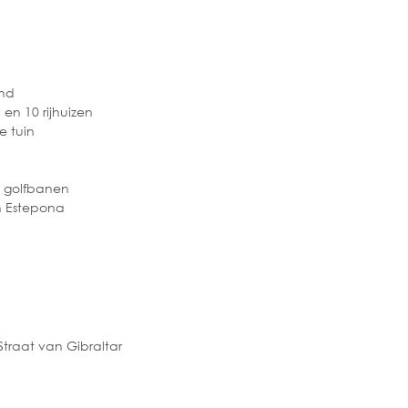
and
n 10 rijhuizen
 tuin
e golfbanen
n Estepona
traat van Gibraltar