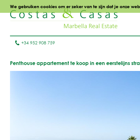
We gebruiken cookies om er zeker van te zijn dat je onze websi
+34 952 908 759
Penthouse appartement te koop in een eerstelijns st