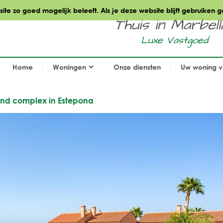
te zo goed mogelijk beleeft. Als je deze website blijft gebruiken g
Thuis in Marbella.
Luxe Vastgoed
Home
Woningen
Onze diensten
Uw woning 
rand complex in Estepona