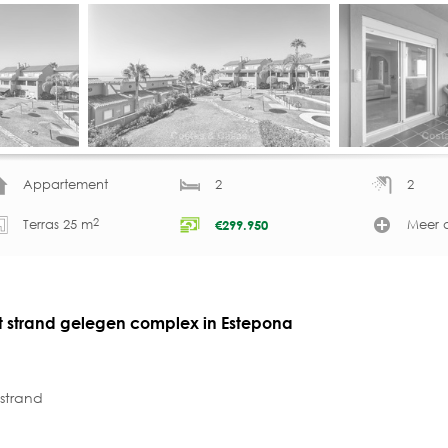
Appartement
2
2
2
Terras 25 m
Meer d
€
299.950
et strand gelegen complex in Estepona
 strand