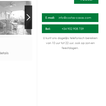
E-mail:
info@costas-casas.com
Bel:
+34 952 908 759
U kunt ons dagelijks telefonisch bereiken
van 10 uur tot 22 uur, ook op zon-en
feestdagen.
etails