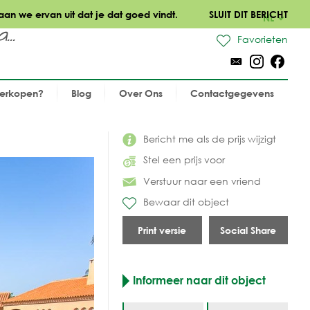
aan we ervan uit dat je dat goed vindt.
SLUIT DIT BERICHT
NL
..
Favorieten
verkopen?
Blog
Over Ons
Contactgegevens
Bericht me als de prijs wijzigt
Stel een prijs voor
Verstuur naar een vriend
Bewaar dit object
Print versie
Social Share
Informeer naar dit object