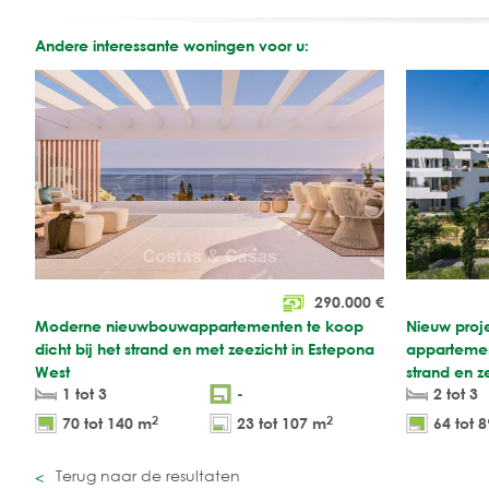
Andere interessante woningen voor u:
290.000
€
Moderne nieuwbouwappartementen te koop
Nieuw proj
dicht bij het strand en met zeezicht in Estepona
appartemen
West
strand en z
1 tot 3
-
2 tot 3
2
2
70 tot 140 m
23 tot 107 m
64 tot 
Terug naar de resultaten