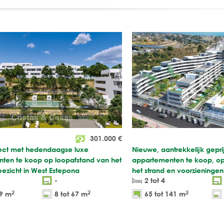
301.000
€
ect met hedendaagse luxe
Nieuwe, aantrekkelijk gepr
ten te koop op loopafstand van het
appartementen te koop, op
eezicht in West Estepona
het strand en voorzieningen
-
2 tot 4
2
2
2
89 m
8 tot 67 m
65 tot 141 m