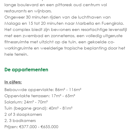
lange boulevard en een pittoresk oud centrum vol
restaurants en wijnbars.
Ongeveer 30 minuten rijden van de luchthaven van
Malaga en 15 tot 20 minuten naar Marbella en Fuengirola.
Het complex biedt zijn bewoners een resortachtige levensstijl
met een zwembad en zonneterras, een volledig uitgeruste
fitnessruimte met uitzicht op de tuin, een gekoelde co-
workingruimte en weelderige tropische beplanting door het
hele terrein.
De appartementen
In cijfers:
Bebouwde oppervlakte: 86m² - 116m²
Oppervlakte terrassen: 17m² - 65m²
Solarium: 24m² - 70m²
Tuin (begane grond): 40m² - 81m²
2 of 3 slaapkamers
2, 3 badkamers
Prijzen: €377.000 - €655.000