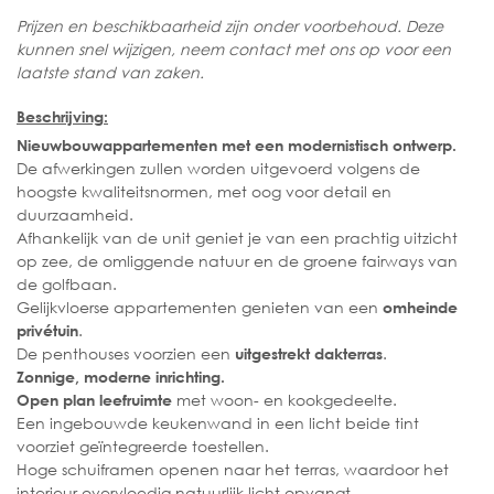
Prijzen en beschikbaarheid zijn onder voorbehoud. Deze
kunnen snel wijzigen, neem contact met ons op voor een
laatste stand van zaken.
Beschrijving:
Nieuwbouwappartementen met een modernistisch ontwerp.
De afwerkingen zullen worden uitgevoerd volgens de
hoogste kwaliteitsnormen, met oog voor detail en
duurzaamheid.
Afhankelijk van de unit geniet je van een prachtig uitzicht
op zee, de omliggende natuur en de groene fairways van
de golfbaan.
Gelijkvloerse appartementen genieten van een
omheinde
.
privétuin
De penthouses voorzien een
.
uitgestrekt dakterras
Zonnige, moderne inrichting.
met woon- en kookgedeelte.
Open plan leefruimte
Een ingebouwde keukenwand in een licht beide tint
voorziet geïntegreerde toestellen.
Hoge schuiframen openen naar het terras, waardoor het
interieur overvloedig natuurlijk licht opvangt.