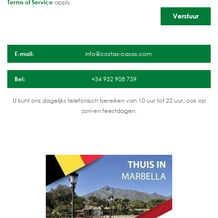
Terms of Service
apply.
E-mail:
info@costas-casas.com
Bel:
+34 952 908 759
U kunt ons dagelijks telefonisch bereiken van 10 uur tot 22 uur, ook op
zon-en feestdagen.