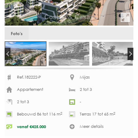
Foto's
Ref.182222-P
Mijas
Appartement
2 tot 3
2 tot 3
-
2
2
Bebouwd 86 tot 116 m
Terras 17 tot 65 m
Meer details
vanaf
€
425.000